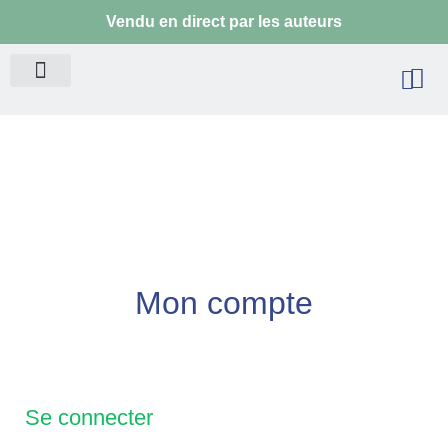
Aller
Vendu en direct par les auteurs
au
contenu
Pa
Mon compte
Se connecter
Obligatoire
Obligatoire
Obligatoire
Obligatoire