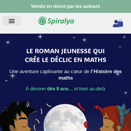
Aller
Vendu en direct par les auteurs
au
contenu
Pan
LE ROMAN JEUNESSE QUI
CRÉE LE DÉCLIC EN MATHS
Une aventure captivante au cœur de
l’Histoire des
maths
À dévorer
dès 9 ans…
et bien au-delà