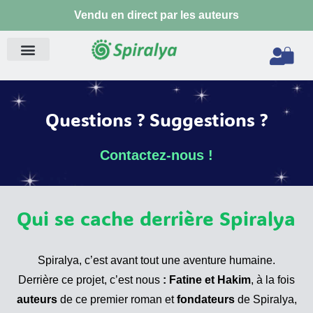
Aller
Vendu en direct par les auteurs
au
contenu
Pan
Questions ? Suggestions ?
Contactez-nous !
Qui se cache derrière Spiralya
Spiralya, c’est avant tout une aventure humaine.
Derrière ce projet, c’est nous
: Fatine et Hakim
, à la fois
auteurs
de ce premier roman et
fondateurs
de Spiralya,