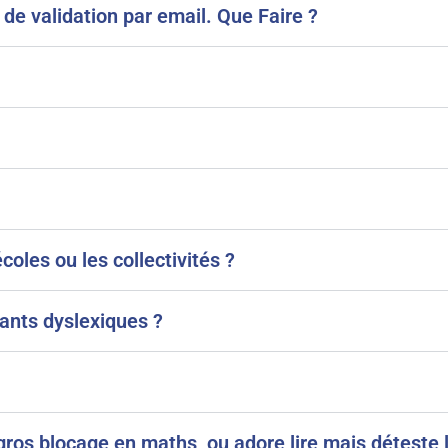
u de validation par email. Que Faire ?
oles ou les collectivités ?
fants dyslexiques ?
ros blocage en maths, ou adore lire mais déteste 