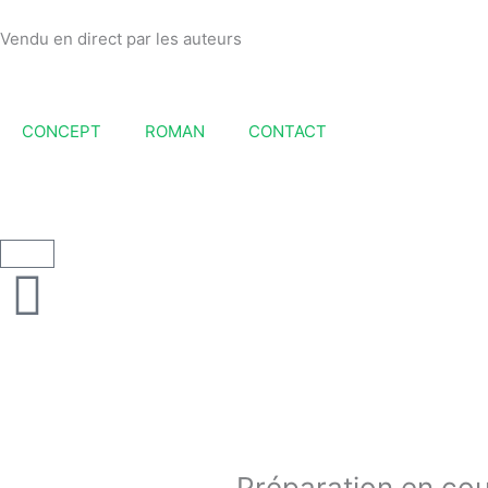
Aller
au
Vendu en direct par les auteurs
contenu
CONCEPT
ROMAN
CONTACT
Panier
Préparation en co