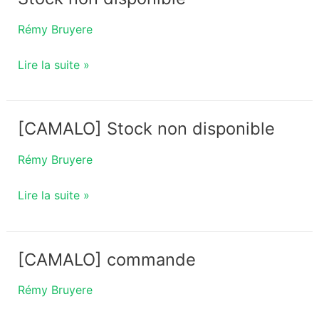
à
Rémy Bruyere
Chamalo
–
Lire la suite »
Stock
non
disponible
[CAMALO] Stock non disponible
[CAMALO]
Stock
Rémy Bruyere
non
disponible
Lire la suite »
[CAMALO] commande
[CAMALO]
commande
Rémy Bruyere