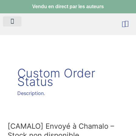
Aller
Vendu en direct par les auteurs
au
contenu
Pa
Custom Order
Status
Description.
[CAMALO] Envoyé à Chamalo –
[CAMALO]
Stock non disponible
Envoyé